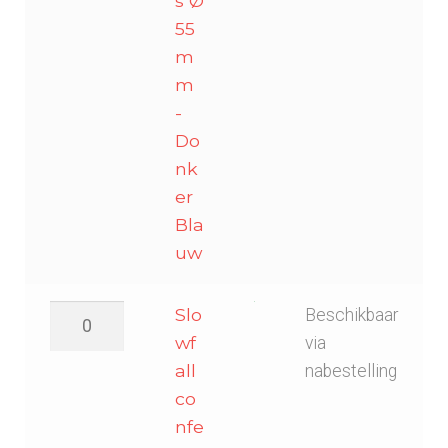
s Ø
55
m
m
-
Do
nk
er
Bla
uw
Slowfall
Slo
Beschikbaar
confetti
wf
via
sterretjes
all
nabestelling
Ø
co
55mm
nfe