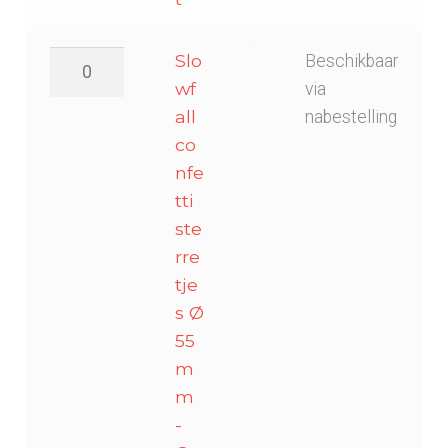
Slowfall
Slo
Beschikbaar
confetti
wf
via
sterretjes
all
nabestelling
Ø
co
55mm
nfe
-
tti
Geel
ste
aantal
rre
tje
s Ø
55
m
m
-