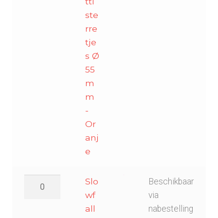
-
tti
Oranje
ste
aantal
rre
tje
s Ø
55
m
m
-
Or
anj
e
Slowfall
Slo
Beschikbaar
confetti
wf
via
sterretjes
all
nabestelling