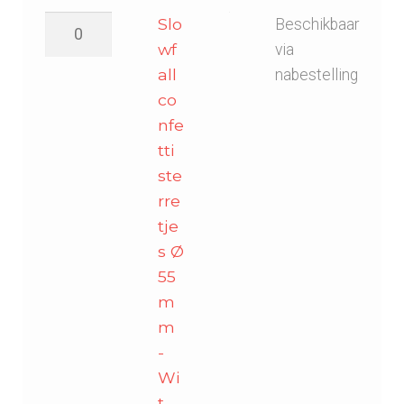
Slowfall
Slo
Beschikbaar
confetti
wf
via
sterretjes
all
nabestelling
Ø
co
55mm
nfe
-
tti
Wit
ste
aantal
rre
tje
s Ø
55
m
m
-
Wi
t