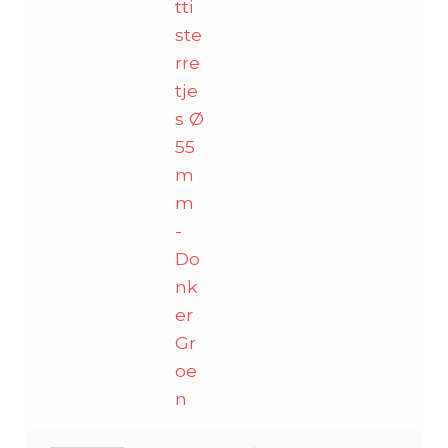
-
tti
Donker
ste
Groen
rre
aantal
tje
s Ø
55
m
m
-
Do
nk
er
Gr
oe
n