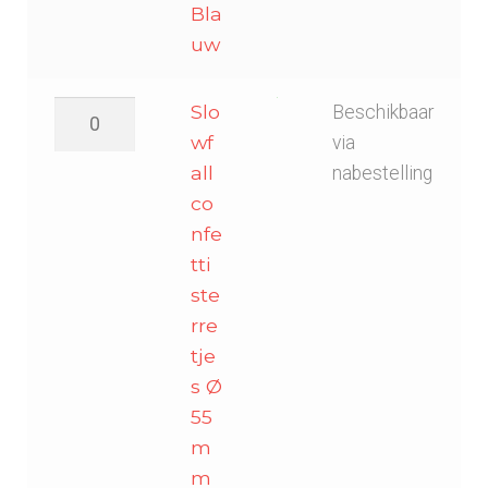
Bla
uw
Slowfall
Slo
Beschikbaar
confetti
wf
via
sterretjes
all
nabestelling
Ø
co
55mm
nfe
-
tti
Licht
ste
Groen
rre
aantal
tje
s Ø
55
m
m