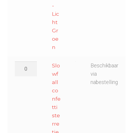
-
Lic
ht
Gr
oe
n
Slowfall
Slo
Beschikbaar
confetti
wf
via
sterretjes
all
nabestelling
Ø
co
55mm
nfe
-
tti
Multicolour
ste
aantal
rre
tje