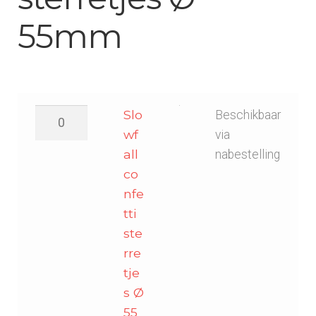
55mm
Slowfall
Slo
Beschikbaar
confetti
wf
via
sterretjes
all
nabestelling
Ø
co
55mm
nfe
-
tti
Zwart
ste
aantal
rre
tje
s Ø
55