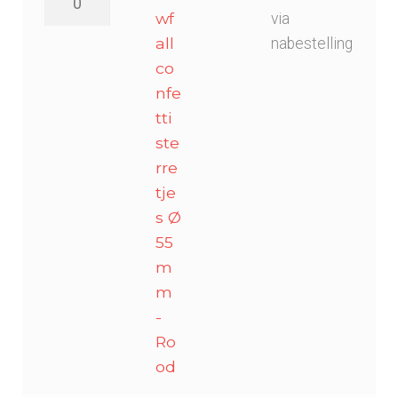
confetti
wf
via
sterretjes
all
nabestelling
Ø
co
55mm
nfe
-
tti
Rood
ste
aantal
rre
tje
s Ø
55
m
m
-
Ro
od