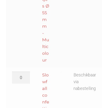
s Ø
55
m
m
-
Mu
ltic
olo
ur
Slowfall
Slo
Beschikbaar
confetti
wf
via
sterretjes
all
nabestelling
Ø
co
55mm
nfe