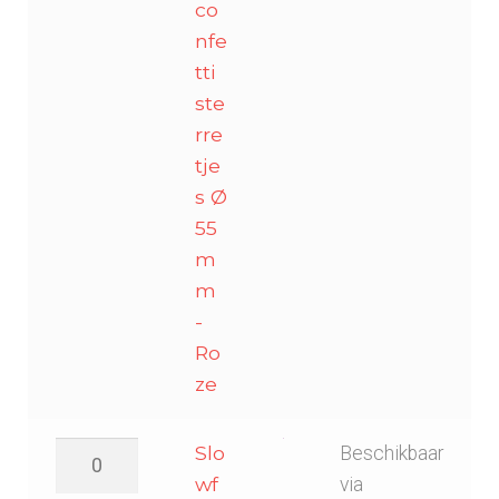
Ø
co
55mm
nfe
-
tti
Roze
ste
aantal
rre
tje
s Ø
55
m
m
-
Ro
ze
Slowfall
Slo
Beschikbaar
confetti
wf
via