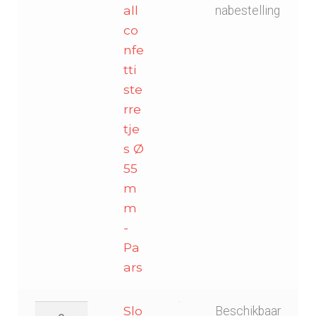
sterretjes
all
nabestelling
Ø
co
55mm
nfe
-
tti
Paars
ste
aantal
rre
tje
s Ø
55
m
m
-
Pa
ars
Slowfall
Slo
Beschikbaar