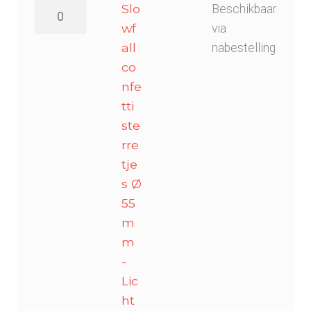
Slowfall
Slo
Beschikbaar
confetti
wf
via
sterretjes
all
nabestelling
Ø
co
55mm
nfe
-
tti
Licht
ste
Blauw
rre
aantal
tje
s Ø
55
m
m
-
Lic
ht