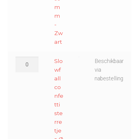
m
m
-
Zw
art
Slowfall
Slo
Beschikbaar
confetti
wf
via
sterretjes
all
nabestelling
Ø
co
55mm
nfe
-
tti
Donker
ste
Blauw
rre
aantal
tje