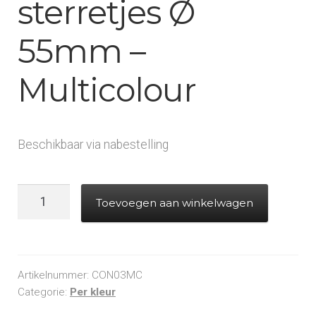
sterretjes Ø
55mm –
Multicolour
Beschikbaar via nabestelling
Slowfall
Toevoegen aan winkelwagen
confetti
sterretjes
Ø
55mm
Artikelnummer:
CON03MC
-
Categorie:
Per kleur
Multicolour