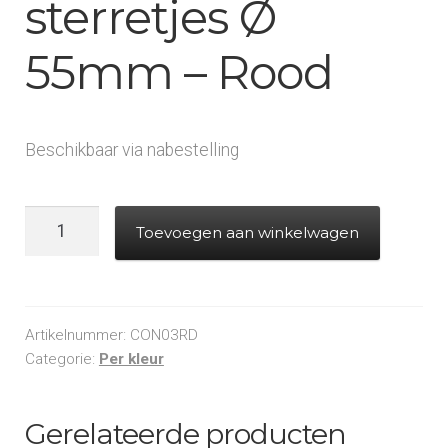
sterretjes Ø
55mm – Rood
Beschikbaar via nabestelling
Slowfall
Toevoegen aan winkelwagen
confetti
sterretjes
Ø
55mm
Artikelnummer:
CON03RD
-
Categorie:
Per kleur
Rood
aantal
Gerelateerde producten