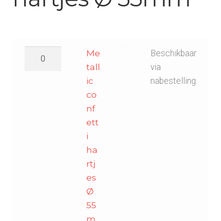
Metallic
Me
Beschikbaar
confetti
tall
via
hartjes
ic
nabestelling
Ø
co
55mm
nf
-
ett
Goud
i
aantal
ha
rtj
es
Ø
55
m