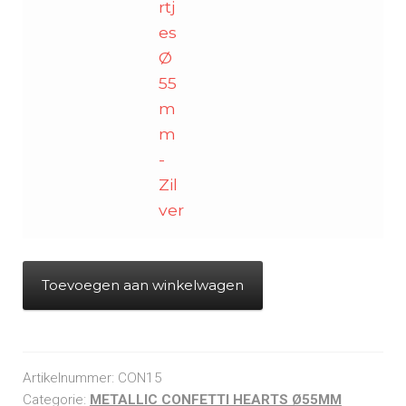
rtj
es
Ø
55
m
m
-
Zil
ver
Toevoegen aan winkelwagen
Artikelnummer:
CON15
Categorie:
METALLIC CONFETTI HEARTS Ø55MM