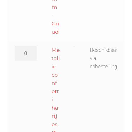
m
-
Go
ud
Metallic
Me
Beschikbaar
confetti
tall
via
hartjes
ic
nabestelling
Ø
co
55mm
nf
-
ett
Rood
i
aantal
ha
rtj
es