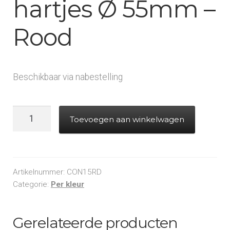
hartjes Ø 55mm –
Rood
Beschikbaar via nabestelling
Metallic
Toevoegen aan winkelwagen
confetti
hartjes
Ø
55mm
Artikelnummer:
CON15RD
-
Categorie:
Per kleur
Rood
aantal
Gerelateerde producten