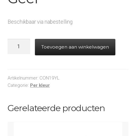
Beschikbaar via nabestelling
Powderfetti
Toevoegen aan winkelwagen
vierkantjes
6x6mm
-
Fluo
Artikelnummer:
CON19YL
Geel
Categorie:
Per kleur
aantal
Gerelateerde producten