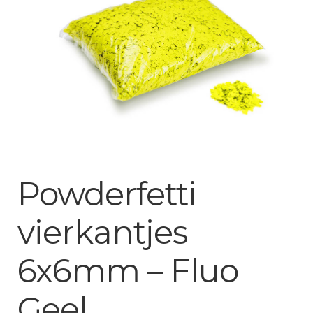
Mijn account
Powderfetti
vierkantjes
6x6mm – Fluo
Geel