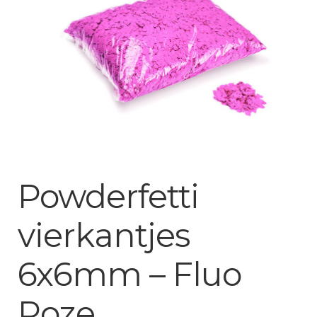
Mijn account
Powderfetti
vierkantjes
6x6mm – Fluo
Roze