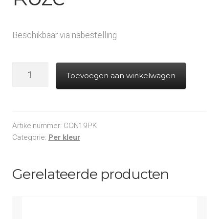
Beschikbaar via nabestelling
Powderfetti
Toevoegen aan winkelwagen
vierkantjes
6x6mm
-
Fluo
Artikelnummer:
CON19PK
Roze
Categorie:
Per kleur
aantal
Gerelateerde producten