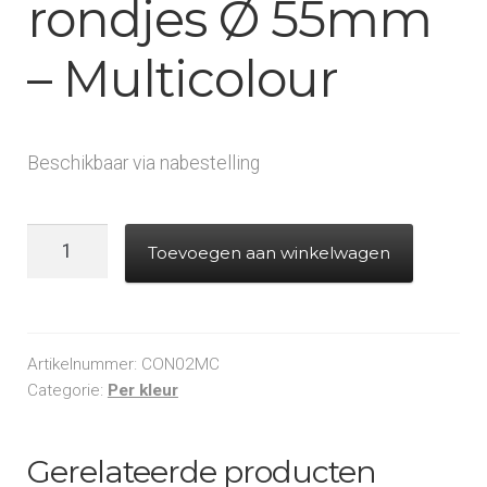
rondjes Ø 55mm
– Multicolour
Beschikbaar via nabestelling
Slowfall
Toevoegen aan winkelwagen
confetti
rondjes
Ø
55mm
Artikelnummer:
CON02MC
-
Categorie:
Per kleur
Multicolour
aantal
Gerelateerde producten