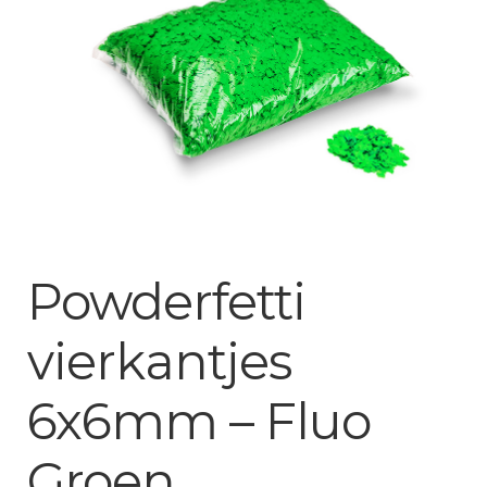
Mijn account
Powderfetti
vierkantjes
6x6mm – Fluo
Groen