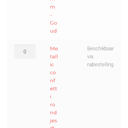
m
-
Go
ud
Metallic
Me
Beschikbaar
confetti
tall
via
rondjes
ic
nabestelling
Ø
co
55mm
nf
-
ett
Zilver
i
aantal
ro
nd
jes