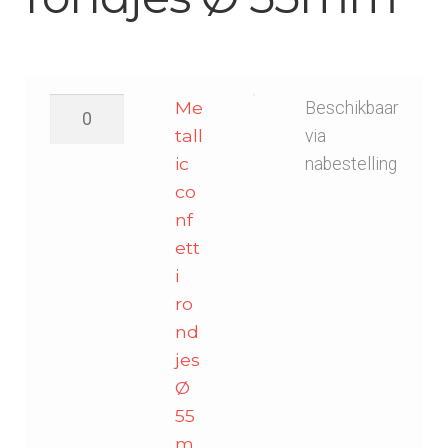
Metallic
Me
Beschikbaar
confetti
tall
via
rondjes
ic
nabestelling
Ø
co
55mm
nf
-
ett
Goud
i
aantal
ro
nd
jes
Ø
55
m