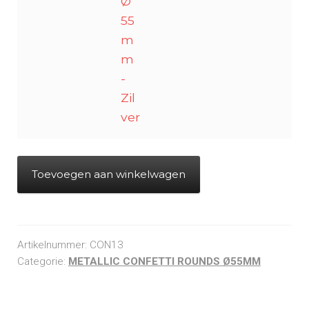
Ø
55
m
m
-
Zil
ver
Toevoegen aan winkelwagen
Artikelnummer:
CON13
Categorie:
METALLIC CONFETTI ROUNDS Ø55MM