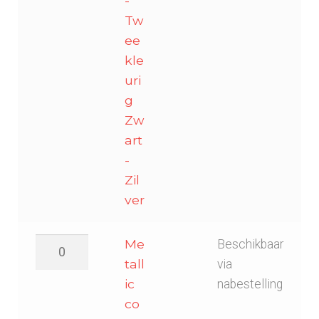
-
Tw
ee
kle
uri
g
Zw
art
-
Zil
ver
Metallic
Me
Beschikbaar
confetti
tall
via
(standaard)
ic
nabestelling
55x17mm
co