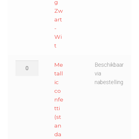
g
Zw
art
-
Wi
t
Metallic
Me
Beschikbaar
confetti
tall
via
(standaard)
ic
nabestelling
55x17mm
co
-
nfe
Tweekleurig
tti
Goud-
(st
Zilver
an
aantal
da