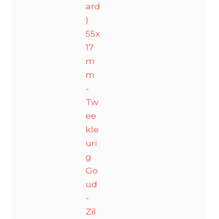
ard
)
55x
17
m
m
-
Tw
ee
kle
uri
g
Go
ud
-
Zil