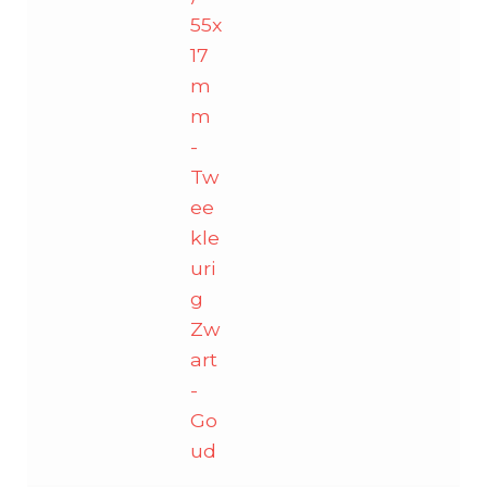
55x
17
m
m
-
Tw
ee
kle
uri
g
Zw
art
-
Go
ud