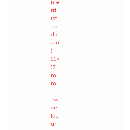
-
nfe
Tweekleurig
tti
Zwart-
(st
Wit
an
aantal
da
ard
)
55x
17
m
m
-
Tw
ee
kle
uri