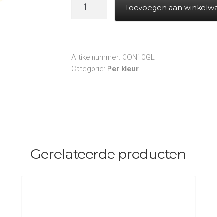
Metallic
Toevoegen aan winkelw
confetti
(standaard)
55x17mm
-
Artikelnummer:
CON10GL
Goud
Categorie:
Per kleur
aantal
Gerelateerde producten