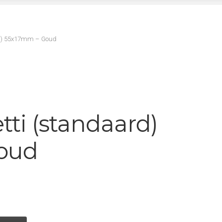
ard) 55x17mm – Goud
tti (standaard)
oud