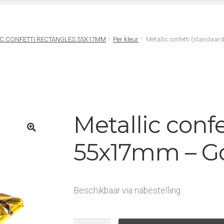
IC CONFETTI RECTANGLES 55X17MM
Per kleur
Metallic confetti (standa
Metallic confe
55x17mm – G
Beschikbaar via nabestelling