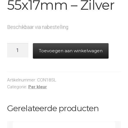
55x17mm – Zilver
Beschikbaar via nabestelling
Laser
Toevoegen aan winkelwagen
Confetti
55x17mm
-
Zilver
Artikelnummer:
CON18SL
aantal
Categorie:
Per kleur
Gerelateerde producten