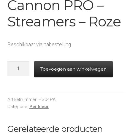
Cannon PRO –
Streamers – Roze
Beschikbaar via nabestelling
Handheld
Toevoegen aan winkelwagen
Cannon
PRO
-
Streamers
Artikelnummer:
HS04PK
-
Categorie:
Per kleur
Roze
aantal
Gerelateerde producten