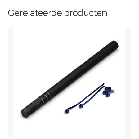
Groen
Gerelateerde producten
aantal