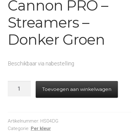
Cannon PRO –
Streamers –
Donker Groen
Beschikbaar via nabestelling
Handheld
Toevoegen aan winkelwagen
Cannon
PRO
-
Streamers
Artikelnummer:
HS04DG
-
Categorie:
Per kleur
Donker