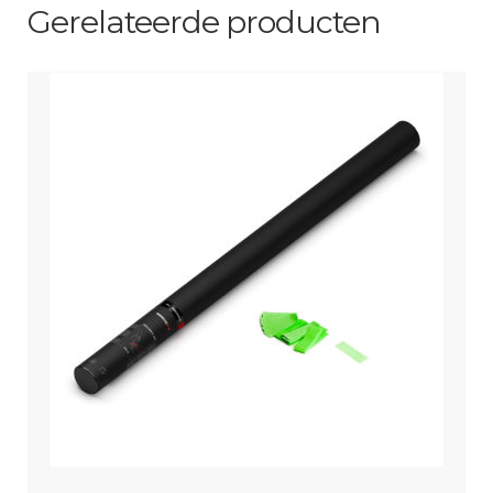
Blauw
Gerelateerde producten
aantal