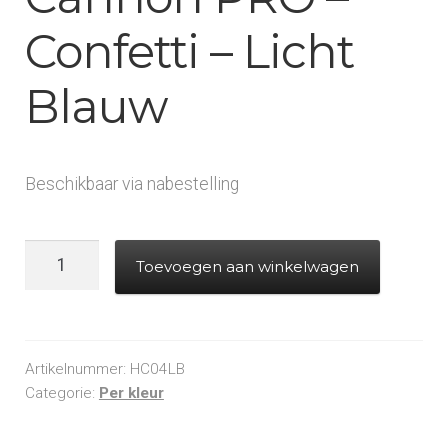
Confetti – Licht
Blauw
Beschikbaar via nabestelling
Handheld
Toevoegen aan winkelwagen
Cannon
PRO
-
Confetti
Artikelnummer:
HC04LB
-
Categorie:
Per kleur
Licht