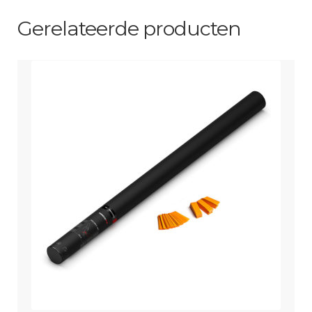
Metallic
Gerelateerde producten
aantal