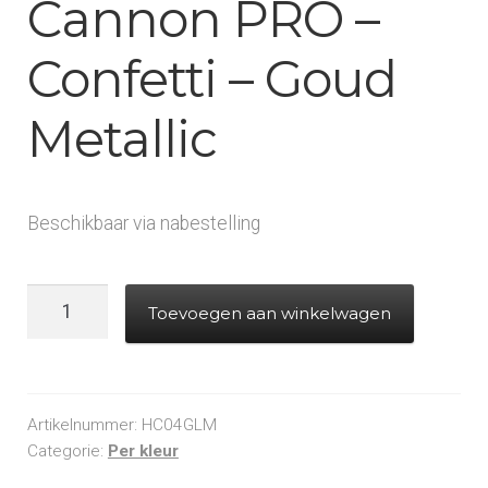
Cannon PRO –
Confetti – Goud
Metallic
Beschikbaar via nabestelling
Handheld
Toevoegen aan winkelwagen
Cannon
PRO
-
Confetti
Artikelnummer:
HC04GLM
-
Categorie:
Per kleur
Goud