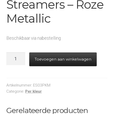
Streamers – Roze
Metallic
Beschikbaar via nabestelling
Electric
Toevoegen aan winkelwagen
Cannon
-
Streamers
-
Artikelnummer:
ES03PKM
Roze
Categorie:
Per kleur
Metallic
aantal
Gerelateerde producten