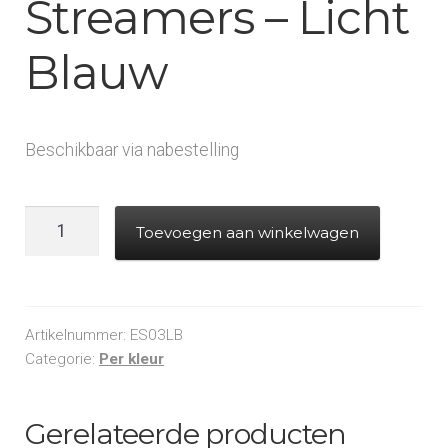
Streamers – Licht
Blauw
Beschikbaar via nabestelling
Electric
Toevoegen aan winkelwagen
Cannon
-
Streamers
-
Artikelnummer:
ES03LB
Licht
Categorie:
Per kleur
Blauw
aantal
Gerelateerde producten