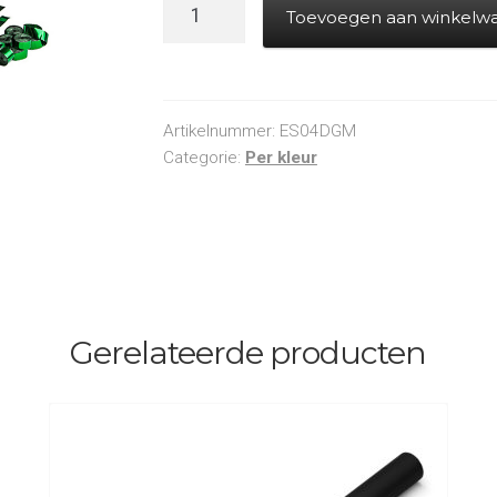
Electric
Toevoegen aan winkelw
Cannon
PRO
-
Streamers
Artikelnummer:
ES04DGM
-
Categorie:
Per kleur
Groen
Metallic
aantal
Gerelateerde producten