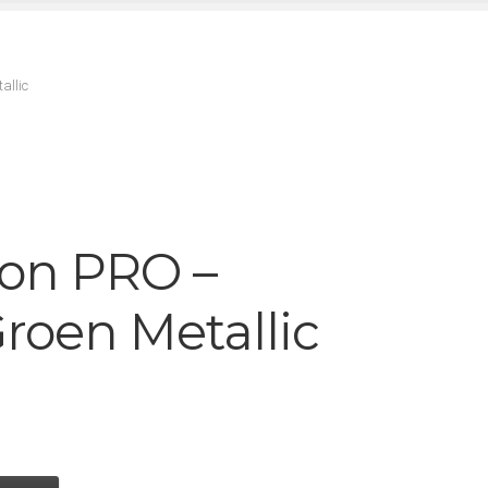
allic
non PRO –
roen Metallic