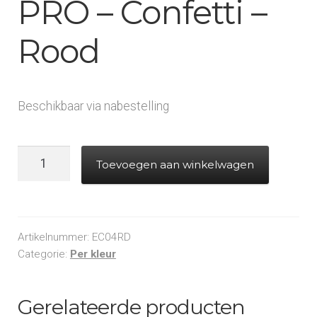
PRO – Confetti –
Rood
Beschikbaar via nabestelling
Electric
Toevoegen aan winkelwagen
Cannon
PRO
-
Confetti
Artikelnummer:
EC04RD
-
Categorie:
Per kleur
Rood
aantal
Gerelateerde producten