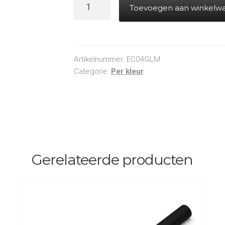
Electric
Toevoegen aan winkelw
Cannon
PRO
-
Confetti
Artikelnummer:
EC04GLM
-
Categorie:
Per kleur
Goud
Metallic
aantal
Gerelateerde producten