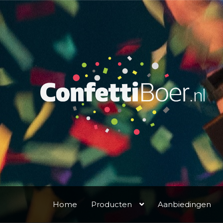
Ga
Ga
door
naar
naar
de
navigatie
inhoud
Home
Producten
Aanbiedingen