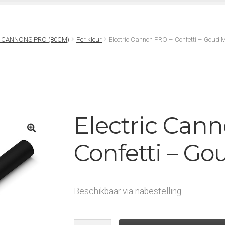
I CANNONS PRO (80CM)
Per kleur
Electric Cannon PRO – Confetti – Goud M
Electric Can
Confetti – Go
Beschikbaar via nabestelling