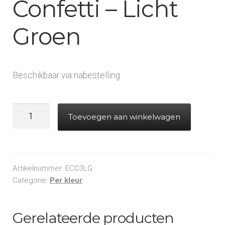
Confetti – Licht
Groen
Beschikbaar via nabestelling
Electric
Toevoegen aan winkelwagen
Cannon
-
Confetti
-
Artikelnummer:
EC03LG
Licht
Categorie:
Per kleur
Groen
aantal
Gerelateerde producten