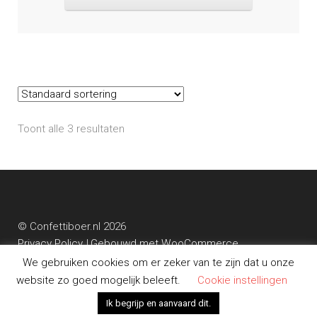
Toont alle 3 resultaten
© Confettiboer.nl 2026
Privacy Policy
Gebouwd met WooCommerce
.
We gebruiken cookies om er zeker van te zijn dat u onze
website zo goed mogelijk beleeft.
Cookie instellingen
0
Ik begrijp en aanvaard dit.
Zoeken
Zoeken